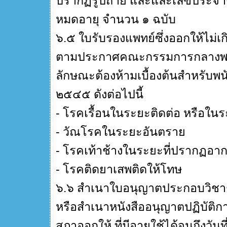
ปรากฏรูปถ่าย และและเลขประจำตั
หมดอายุ จำนวน ๑ ฉบับ
๖.๕ ใบรับรองแพทย์ซึ่งออกให้ไม่เ
ตามประกาศคณะกรรมการกลางพนัก
ลักษณะต้องห้ามเบื้องต้นสำหรับพ
๒๕๔๕ ดังต่อไปนี้
- โรคเรื้อนในระยะติดต่อ หรือในร
- วัณโรคในระยะอันตราย
- โรคเท้าช้างในระยะที่ปรากฏอาการ
- โรคติดยาเสพติดให้โทษ
๖.๖ สำเนาใบอนุญาตประกอบวิชาช
หรือสำเนาหนังสืออนุญาตปฏิบัติการ
สภาออกให้ ที่มีอายุใช้ได้จนถึงวัน