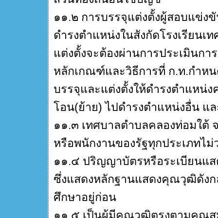
๑๑.๒ การบรรจุแต่งตั้งผู้สอบแข่งข
ดำรงตำแหน่งในสังกัดโรงเรียนเทศบ
แต่งตั้งจะต้องผ่านการประเมินก
หลักเกณฑ์และวิธีการที่ ก.ท.กำหน
บรรจุและแต่งตั้งให้ดำรงตำแหน่งค
โอน(ย้าย) ไปดำรงตำแหน่งอื่น และ
๑๑.๓ เทศบาลตำบลคลองท่อมใต้ จะไ
หรือพนักงานของรัฐทุกประเภทไม่ว่า
๑๑.๔ ปริญญาบัตรหรือระเบียนแสด
ซึ่งแสดงหลักฐานแสดงคุณวุฒิดังกล่า
ศึกษาอยู่ก่อน
๑๑.๕ เป็นผู้มีคุณวุฒิตรงตามคุณ