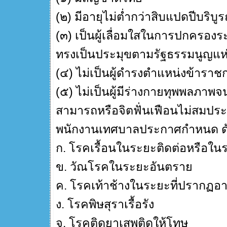
(๒) มีอายุไม่ต่ำกว่าสิบแปดปีบริบูร
(๓) เป็นผู้เลื่อมใสในการปกครอง
ทรงเป็นประมุขตามรัฐธรรมนูญแห่
(๔) ไม่เป็นผู้ดำรงตำแหน่งข้ารา
(๕) ไม่เป็นผู้มีร่างกายทุพพลภาพจ
สามารถหรือจิตฟั่นเฟือนไม่สมป
พนักงานเทศบาลประกาศกำหนด ดัง
ก. โรคเรื้อนในระยะติดต่อหรือในร
ข. วัณโรคในระยะอันตราย
ค. โรคเท้าช้างในระยะที่ปรากฏอาก
ง. โรคพิษสุราเรื้อรัง
จ. โรคติดยาเสพติดให้โทษ