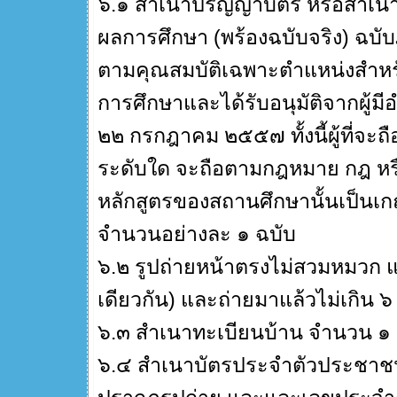
๖.๑ สำเนาปริญญาบัตร หรือสำเนา
ผลการศึกษา (พร้องฉบับจริง) ฉบับภ
ตามคุณสมบัติเฉพาะตำแหน่งสำหรั
การศึกษาและได้รับอนุมัติจากผู้มี
๒๒ กรกฎาคม ๒๕๕๗ ทั้งนี้ผู้ที่จะถ
ระดับใด จะถือตามกฎหมาย กฎ หรื
หลักสูตรของสถานศึกษานั้นเป็นเ
จำนวนอย่างละ ๑ ฉบับ
๖.๒ รูปถ่ายหน้าตรงไม่สวมหมวก แล
เดียวกัน) และถ่ายมาแล้วไม่เกิน ๖
๖.๓ สำเนาทะเบียนบ้าน จำนวน ๑ 
๖.๔ สำเนาบัตรประจำตัวประชาชน ห