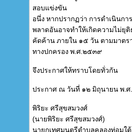
สอบแข่งขัน
อนึ่ง หากปรากฏว่า การดำเนินการ
พลาดอันอาจทำให้เกิดความไม่ยุติธ
คัดค้าน ภายใน ๑๕ วัน ตามมาตรา
ทางปกครอง พ.ศ.๒๕๓๙
จึงประกาศให้ทราบโดยทั่วกัน
ประกาศ ณ วันที่ ๑๒ มิถุนายน พ.
พิริยะ ศรีสุขสมวงศ์
(นายพิริยะ ศรีสุขสมวงศ์)
นายกเทศมนตรีตำบลคลองท่อมใต้